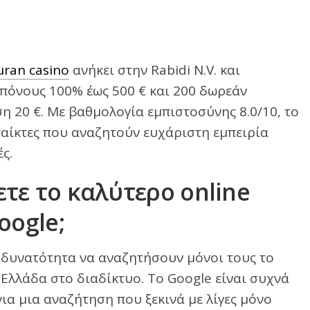
uran casino
ανήκει στην Rabidi N.V. και
μπόνους 100% έως 500 € και 200 δωρεάν
η 20 €. Με βαθμολογία εμπιστοσύνης 8.0/10, το
παίκτες που αναζητούν ευχάριστη εμπειρία
ς.
τε το καλύτερο online
oogle;
η δυνατότητα να αναζητήσουν μόνοι τους το
 Ελλάδα στο διαδίκτυο. Το Google είναι συχνά
για μια αναζήτηση που ξεκινά με λίγες μόνο