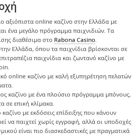
οχή
ιο αξιόπιστα online καζίνο στην Ελλάδα με
αι ένα μεγάλο πρόγραμμα παιχνιδιών. Τα
πίσης διαθέσιμα στο
Rabona Casino
.
στην Ελλάδα, όπου τα παιχνίδια βρίσκονται σε
πιτραπέζια παιχνίδια και ζωντανό καζίνο με
oin.
κό online καζίνο με καλή εξυπηρέτηση πελατών
ματα.
ος καζίνο με ένα πλούσιο πρόγραμμα μπόνους,
α σε επική κλίμακα.
 καζίνο με εκδόσεις επίδειξης που κάνουν
ί να παιχτεί χωρίς εγγραφή, αλλά οι υποδοχές
μικού είναι πιο διασκεδαστικές με πραγματικά