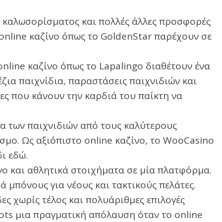
 καλωσορίσματος και πολλές άλλες προσφορές
 online καζίνο όπως το GoldenStar παρέχουν σε
online καζίνο όπως το Lapalingo διαθέτουν ένα
έζια παιχνίδια, παραστάσεις παιχνιδιών και
ες που κάνουν την καρδιά του παίκτη να
α των παιχνιδιών από τους καλύτερους
μο. Ως αξιόπιστο online καζίνο, το WooCasino
ι εδώ.
νο και αθλητικά στοιχήματα σε μία πλατφόρμα.
 μπόνους για νέους και τακτικούς πελάτες.
ς χωρίς τέλος και πολυάριθμες επιλογές
ots μια πραγματική απόλαυση όταν το online