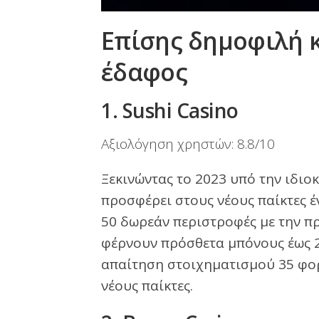
Επίσης δημοφιλή κ
έδαφος
1. Sushi Сasino
Αξιολόγηση χρηστών: 8.8/10
Ξεκινώντας το 2023 υπό την ιδιοκτ
προσφέρει στους νέους παίκτες 
50 δωρεάν περιστροφές με την πρ
φέρνουν πρόσθετα μπόνους έως 2
απαίτηση στοιχηματισμού 35 φορέ
νέους παίκτες.