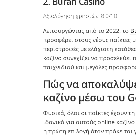
2. Buran Casino
Αξιολόγηση χρηστών: 8.0/10
Λειτουργώντας από το 2022, το
B
προσφέρει στους νέους παίκτες 
περιστροφές με ελάχιστη κατάθεσ
καζίνο συνεχίζει να προσελκύει 
παιχνιδιού και μεγάλες προσφορέ
Πώς να αποκαλύψε
καζίνο μέσω του G
Φυσικά, όλοι οι παίκτες έχουν τ
ιδανικό για αυτούς online καζίνο
η πρώτη επιλογή όταν πρόκειται 