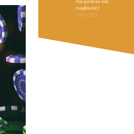
παιχνιδιού και
συμβουλές
19/05/2022